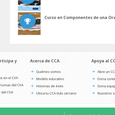
Curso en Componentes de una Or
rticipa y
Acerca de CCA
Apoya al C
Quiénes somos
Abre un C
te en el CVA
Modelo educativo
Dona conte
ersonas del CVA
Historias de éxito
Dona equi
s del CVA
Ubica tu CCA más cercano
Nuestros s