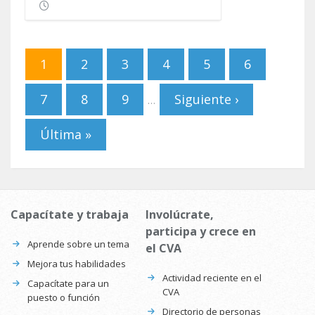
Páginas
1
2
3
4
5
6
7
8
9
Siguiente ›
…
Última »
Capacítate y trabaja
Involúcrate,
participa y crece en
Aprende sobre un tema
el CVA
Mejora tus habilidades
Actividad reciente en el
Capacítate para un
CVA
puesto o función
Directorio de personas