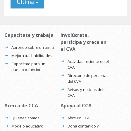
20 horas
Páginas
« Primera
‹ Anterior
3
…
4
5
6
7
8
9
10
11
Siguiente ›
…
Última »
Capacítate y trabaja
Involúcrate,
participa y crece en
Aprende sobre un tema
el CVA
Mejora tus habilidades
Actividad reciente en el