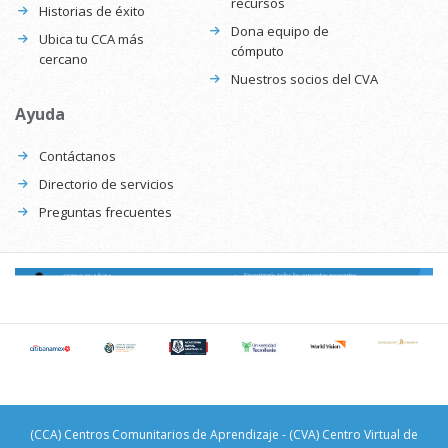
Capacítate para un
CVA
puesto o función
Directorio de personas
del CVA
Avisos y noticias del
CVA
Acerca de CCA
Apoya al CCA
Quiénes somos
Abre un CCA
Modelo educativo
Dona contenido y
recursos
Historias de éxito
Dona equipo de
Ubica tu CCA más
cómputo
cercano
Nuestros socios del CVA
Ayuda
Contáctanos
Directorio de servicios
Preguntas frecuentes