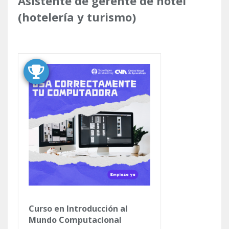
Inicio
»
Capacítate y trabaja
»
Puestos o funciones
Se encuentra usted aquí
Asistente de gerente de hotel
(hotelería y turismo)