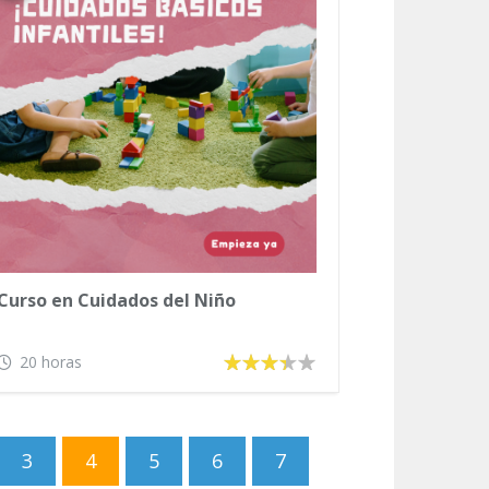
Curso en Cuidados del Niño
20 horas
3
4
5
6
7