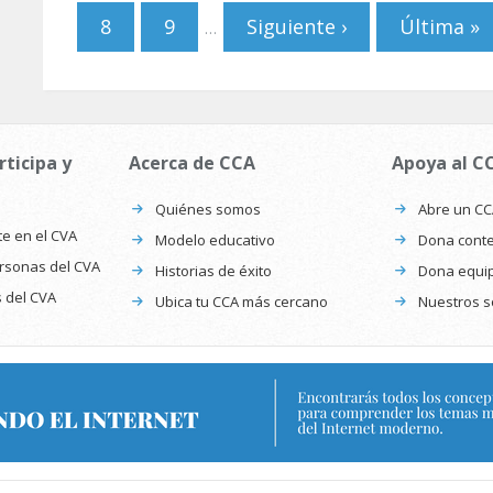
8
9
Siguiente ›
Última »
…
rticipa y
Acerca de CCA
Apoya al C
Quiénes somos
Abre un C
te en el CVA
Modelo educativo
Dona conte
ersonas del CVA
Historias de éxito
Dona equi
s del CVA
Ubica tu CCA más cercano
Nuestros s