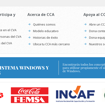
rticipa y
Acerca de CCA
Apoya al C
Quiénes somos
Abre un C
te en el CVA
Modelo educativo
Dona conte
ersonas del CVA
Historias de éxito
Dona equi
s del CVA
Ubica tu CCA más cercano
Nuestros s