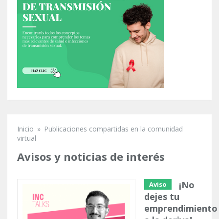
Inicio
»
Publicaciones compartidas en la comunidad
Se encuentra usted aquí
virtual
Avisos y noticias de interés
¡No
Aviso
dejes tu
emprendimiento