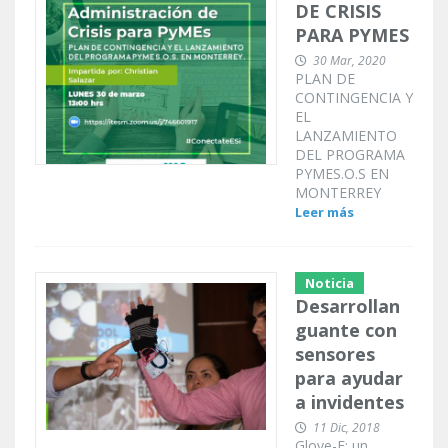
DE CRISIS
PARA PYMES
30 Mar, 2020
PLAN DE
CONTINGENCIA Y
EL
LANZAMIENTO
DEL PROGRAMA
PYMES.O.S EN
MONTERREY
Leer más
Noticia
Desarrollan
guante con
sensores
para ayudar
a invidentes
11 Dic, 2018
Glove-E: un