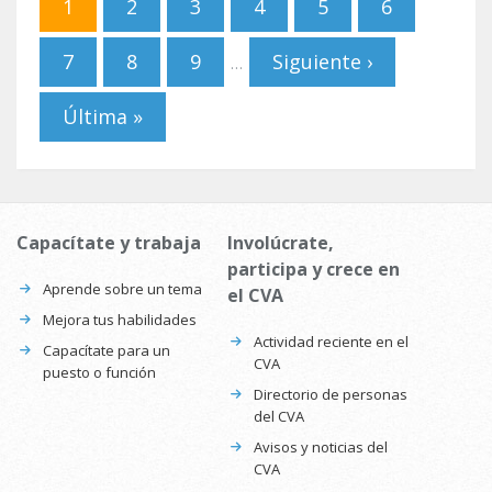
1
2
3
4
5
6
7
8
9
Siguiente ›
…
Última »
Capacítate y trabaja
Involúcrate,
participa y crece en
Aprende sobre un tema
el CVA
Mejora tus habilidades
Actividad reciente en el
Capacítate para un
CVA
puesto o función
Directorio de personas
del CVA
Avisos y noticias del
CVA