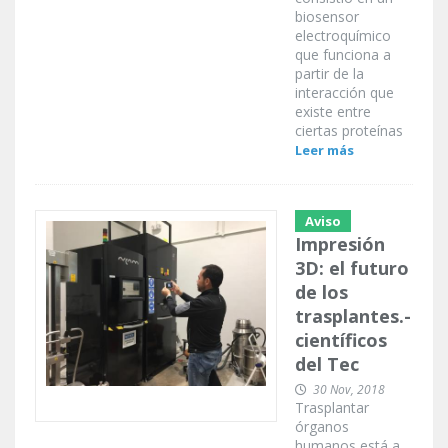
biosensor
electroquímico
que funciona a
partir de la
interacción que
existe entre
ciertas proteínas
Leer más
Aviso
Impresión
3D: el futuro
de los
trasplantes.-
científicos
del Tec
30 Nov, 2018
Trasplantar
órganos
humanos está a