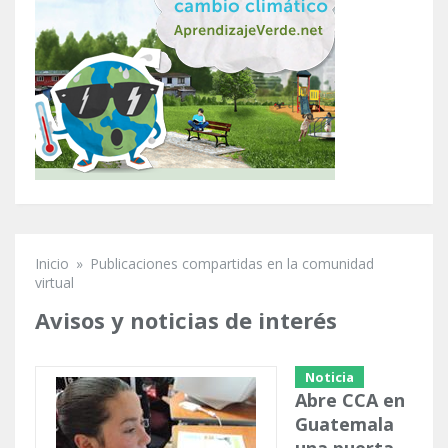
Inicio
»
Publicaciones compartidas en la comunidad
Se encuentra usted aquí
virtual
Avisos y noticias de interés
Noticia
Abre CCA en
Guatemala