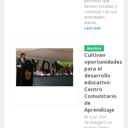
personas que
deseen estudiar y
continuar con sus
actividades
diarias.
Leer más
Noticia
Cultivan
oportunidades
para el
desarrollo
educativo:
Centro
Comunitario
de
Aprendizaje
9 Jun, 2006
Se inauguró un
nuevo Centro