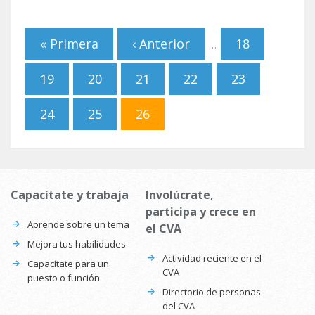
Páginas
« Primera
‹ Anterior
18
…
19
20
21
22
23
24
25
26
Capacítate y trabaja
Involúcrate,
participa y crece en
Aprende sobre un tema
el CVA
Mejora tus habilidades
Actividad reciente en el
Capacítate para un
CVA
puesto o función
Directorio de personas
del CVA