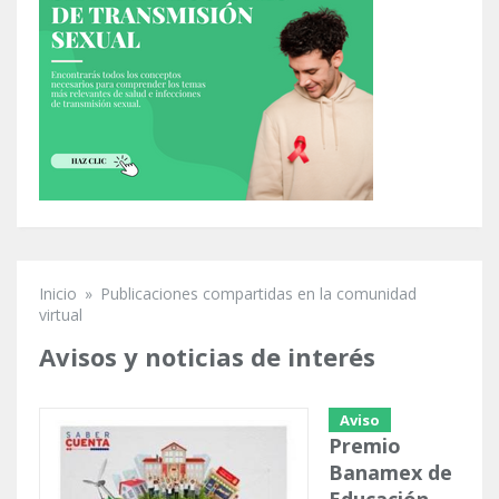
Inicio
»
Publicaciones compartidas en la comunidad
Se encuentra usted aquí
virtual
Avisos y noticias de interés
Aviso
Premio
Banamex de