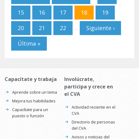
15
16
17
18
19
20
21
22
Siguiente ›
…
Última »
Capacítate y trabaja
Involúcrate,
participa y crece en
Aprende sobre un tema
el CVA
Mejora tus habilidades
Actividad reciente en el
Capacítate para un
CVA
puesto o función
Directorio de personas
del CVA
Avisos y noticias del