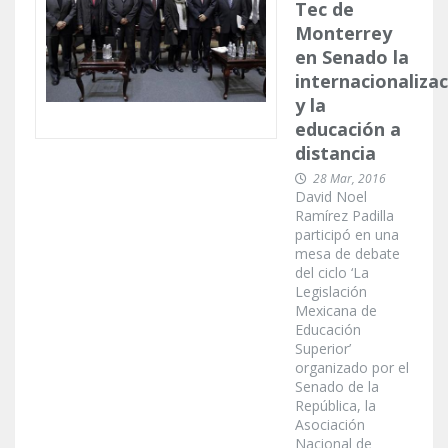
Tec de
Monterrey
en Senado la
internacionaliza
y la
educación a
distancia
28 Mar, 2016
David Noel
Ramírez Padilla
participó en una
mesa de debate
del ciclo ‘La
Legislación
Mexicana de
Educación
Superior’
organizado por el
Senado de la
República, la
Asociación
Nacional de