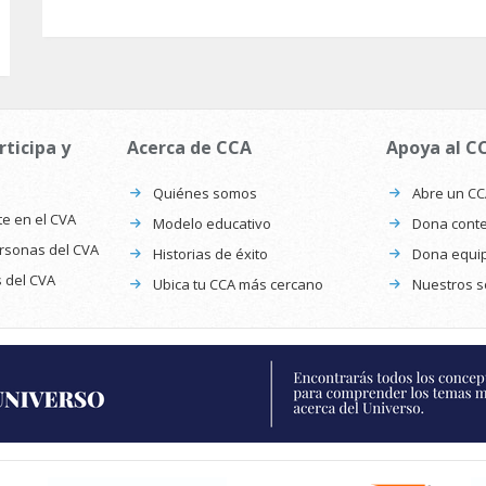
rticipa y
Acerca de CCA
Apoya al C
Quiénes somos
Abre un C
te en el CVA
Modelo educativo
Dona conte
ersonas del CVA
Historias de éxito
Dona equi
s del CVA
Ubica tu CCA más cercano
Nuestros s