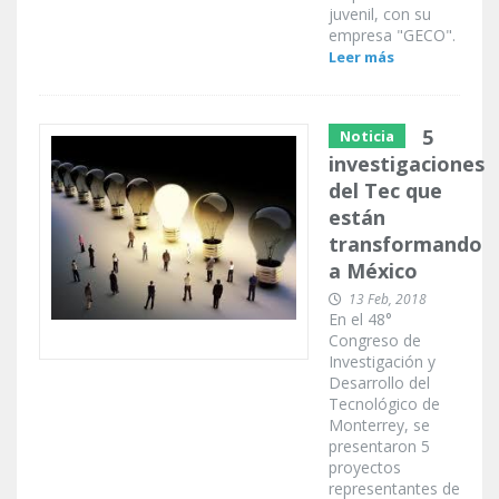
juvenil, con su
empresa "GECO".
Leer más
5
Noticia
investigaciones
del Tec que
están
transformando
a México
13 Feb, 2018
En el 48°
Congreso de
Investigación y
Desarrollo del
Tecnológico de
Monterrey, se
presentaron 5
proyectos
representantes de