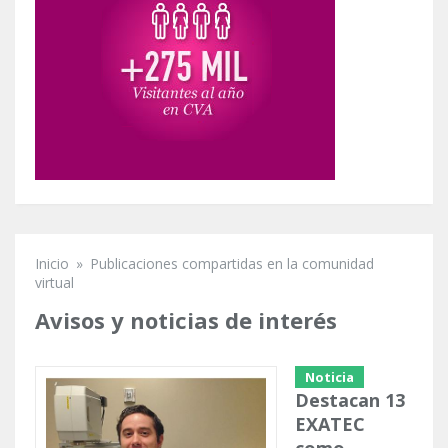
Inicio
»
Publicaciones compartidas en la comunidad
Se encuentra usted aquí
virtual
Avisos y noticias de interés
Noticia
Destacan 13
EXATEC