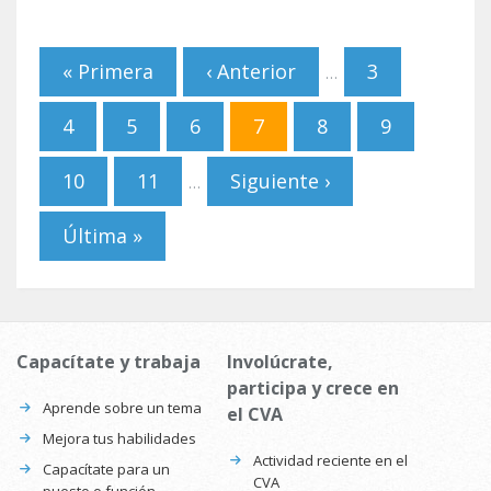
Páginas
« Primera
‹ Anterior
3
…
4
5
6
7
8
9
10
11
Siguiente ›
…
Última »
Capacítate y trabaja
Involúcrate,
participa y crece en
Aprende sobre un tema
el CVA
Mejora tus habilidades
Actividad reciente en el
Capacítate para un
CVA
puesto o función