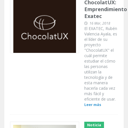
ChocolatUX:
Emprendimiento
Exatec
16 Mar, 2018
El EXATEC, Rubén
Valencia Ayala, es
el líder de su
proyecto
"ChocolatUX" el
cuál permite
estudiar el cómo
las personas
utilizan la
tecnología y de
esta manera
hacerla cada vez
más fácil y
eficiente de usar.
Leer más
Noticia