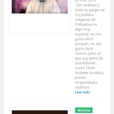
6 Abr, 2018
"Ser rarámuri y
tener la sangre de
los pueblos
indígenas de
Chihuahua es
algo muy
especial, no me
gusta decir
porqués, no me
gusta decir
cómos, pero sé
que soy parte de
una historia”,
contó Efraín
Rodelas Bustillos,
primer
emprendedor
rarámuri.
Leer más
Noticia