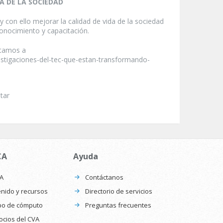
DA DE LA SOCIEDAD
 y con ello mejorar la calidad de vida de la sociedad
conocimiento y capacitación.
itamos a
nvestigaciones-del-tec-que-estan-transformando-
tar
CA
Ayuda
CA
Contáctanos
nido y recursos
Directorio de servicios
po de cómputo
Preguntas frecuentes
ocios del CVA