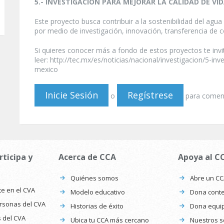
5.- INVESTIGACIÓN PARA MEJORAR LA CALIDAD DE VI
Este proyecto busca contribuir a la sostenibilidad del agua
por medio de investigación, innovación, transferencia de 
Si quieres conocer más a fondo de estos proyectos te inv
leer: http://tec.mx/es/noticias/nacional/investigacion/5-i
mexico
Inicie Sesión
Regístrese
o
para comen
rticipa y
Acerca de CCA
Apoya al C
Quiénes somos
Abre un C
te en el CVA
Modelo educativo
Dona conte
ersonas del CVA
Historias de éxito
Dona equi
s del CVA
Ubica tu CCA más cercano
Nuestros s