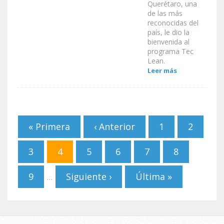
Querétaro, una
de las más
reconocidas del
país, le dio la
bienvenida al
programa Tec
Lean.
Leer más
Páginas
« Primera
‹ Anterior
1
2
3
4
5
6
7
8
9
Siguiente ›
Última »
…