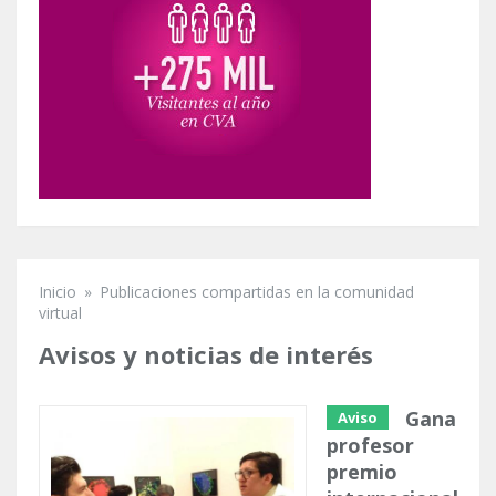
Inicio
»
Publicaciones compartidas en la comunidad
Se encuentra usted aquí
virtual
Avisos y noticias de interés
Gana
Aviso
profesor
premio