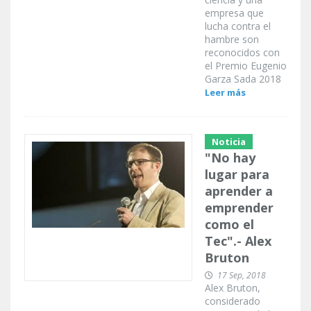
empresa que
lucha contra el
hambre son
reconocidos con
el Premio Eugenio
Garza Sada 2018
Leer más
Noticia
"No hay
lugar para
aprender a
emprender
como el
Tec".- Alex
Bruton
17 Sep, 2018
Alex Bruton,
considerado