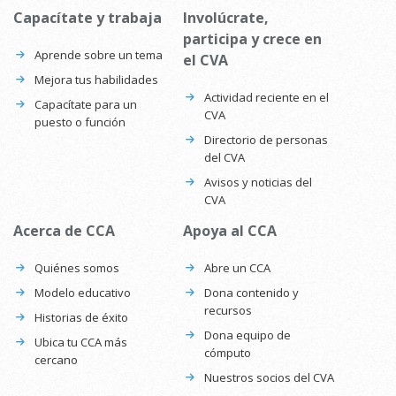
Capacítate y trabaja
Involúcrate,
participa y crece en
Aprende sobre un tema
el CVA
Mejora tus habilidades
Actividad reciente en el
Capacítate para un
CVA
puesto o función
Directorio de personas
del CVA
Avisos y noticias del
CVA
Acerca de CCA
Apoya al CCA
Quiénes somos
Abre un CCA
Modelo educativo
Dona contenido y
recursos
Historias de éxito
Dona equipo de
Ubica tu CCA más
cómputo
cercano
Nuestros socios del CVA