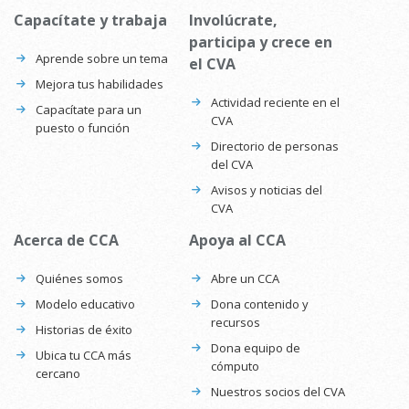
Capacítate y trabaja
Involúcrate,
participa y crece en
Aprende sobre un tema
el CVA
Mejora tus habilidades
Actividad reciente en el
Capacítate para un
CVA
puesto o función
Directorio de personas
del CVA
Avisos y noticias del
CVA
Acerca de CCA
Apoya al CCA
Quiénes somos
Abre un CCA
Modelo educativo
Dona contenido y
recursos
Historias de éxito
Dona equipo de
Ubica tu CCA más
cómputo
cercano
Nuestros socios del CVA