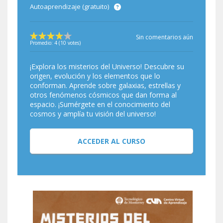
Autoaprendizaje (gratuito)
Sin comentarios aún
Promedio:
4
(
10
votes)
¡Explora los misterios del Universo! Descubre su
origen, evolución y los elementos que lo
conforman. Aprende sobre galaxias, estrellas y
otros fenómenos cósmicos que dan forma al
espacio. ¡Sumérgete en el conocimiento del
cosmos y amplía tu visión del universo!
ACCEDER AL CURSO