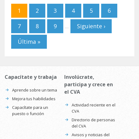
Páginas
1
2
3
4
5
6
7
8
9
Siguiente ›
…
Última »
Capacítate y trabaja
Involúcrate,
participa y crece en
Aprende sobre un tema
el CVA
Mejora tus habilidades
Actividad reciente en el
Capacítate para un
CVA
puesto o función
Directorio de personas
del CVA
Avisos y noticias del