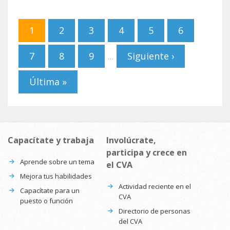
Páginas
1
2
3
4
5
6
7
8
9
Siguiente ›
…
Última »
Capacítate y trabaja
Involúcrate,
participa y crece en
Aprende sobre un tema
el CVA
Mejora tus habilidades
Actividad reciente en el
Capacítate para un
CVA
puesto o función
Directorio de personas
del CVA