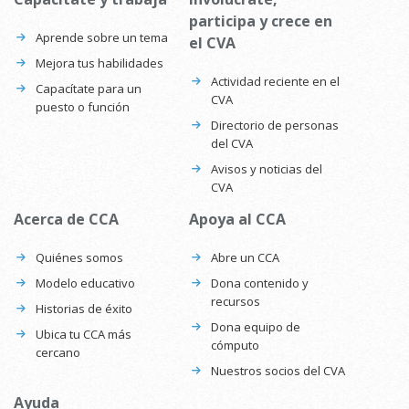
participa y crece en
Aprende sobre un tema
el CVA
Mejora tus habilidades
Actividad reciente en el
Capacítate para un
CVA
puesto o función
Directorio de personas
del CVA
Avisos y noticias del
CVA
Acerca de CCA
Apoya al CCA
Quiénes somos
Abre un CCA
Modelo educativo
Dona contenido y
recursos
Historias de éxito
Dona equipo de
Ubica tu CCA más
cómputo
cercano
Nuestros socios del CVA
Ayuda