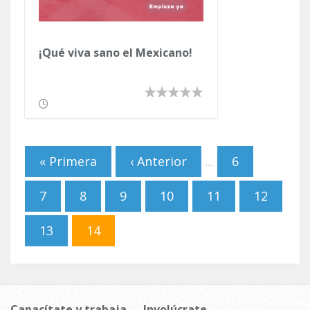
¡Qué viva sano el Mexicano!
Páginas
« Primera
‹ Anterior
6
…
7
8
9
10
11
12
13
14
Capacítate y trabaja
Involúcrate,