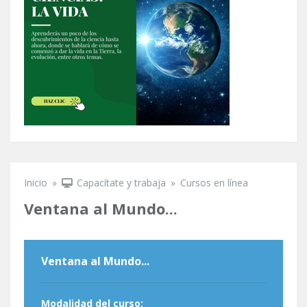
Inicio
»
Capacítate y trabaja
»
Cursos en línea
Se encuentra usted aquí
Ventana al Mundo...
Ventana al Mundo...
Modalidad del curso: