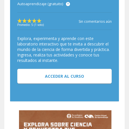
Autoaprendizaje (gratuito)
Sin comentarios aún
Promedio:
5
(
1
voto)
Explora, experimenta y aprende con este
laboratorio interactivo que te invita a descubrir el
mundo de la ciencia de forma divertida y práctica.
Ingresa, realiza tus actividades y conoce tus
resultados al instante.
ACCEDER AL CURSO