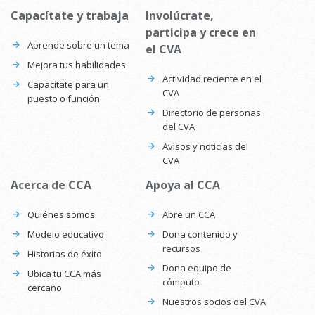
Capacítate y trabaja
Involúcrate,
participa y crece en
Aprende sobre un tema
el CVA
Mejora tus habilidades
Actividad reciente en el
Capacítate para un
CVA
puesto o función
Directorio de personas
del CVA
Avisos y noticias del
CVA
Acerca de CCA
Apoya al CCA
Quiénes somos
Abre un CCA
Modelo educativo
Dona contenido y
recursos
Historias de éxito
Dona equipo de
Ubica tu CCA más
cómputo
cercano
Nuestros socios del CVA