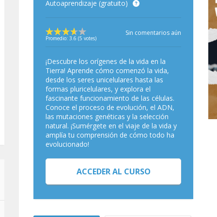
Autoaprendizaje (gratuito)
Sin comentarios aún
Promedio:
3.6
(
5
votes)
¡Descubre los orígenes de la vida en la
Tierra! Aprende cómo comenzó la vida,
desde los seres unicelulares hasta las
formas pluricelulares, y explora el
fascinante funcionamiento de las células.
Conoce el proceso de evolución, el ADN,
las mutaciones genéticas y la selección
natural. ¡Sumérgete en el viaje de la vida y
amplía tu comprensión de cómo todo ha
evolucionado!
ACCEDER AL CURSO