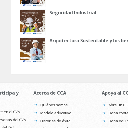
Seguridad Industrial
Arquitectura Sustentable y los be
rticipa y
Acerca de CCA
Apoya al C
Quiénes somos
Abre un C
te en el CVA
Modelo educativo
Dona conte
ersonas del CVA
Historias de éxito
Dona equi
s del CVA