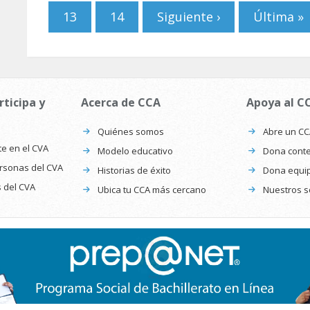
13
14
Siguiente ›
Última »
rticipa y
Acerca de CCA
Apoya al C
Quiénes somos
Abre un C
te en el CVA
Modelo educativo
Dona conte
ersonas del CVA
Historias de éxito
Dona equi
s del CVA
Ubica tu CCA más cercano
Nuestros s