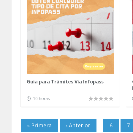
Guía para Trámites Vía Infopass
10 horas
Páginas
« Primera
‹ Anterior
6
7
…