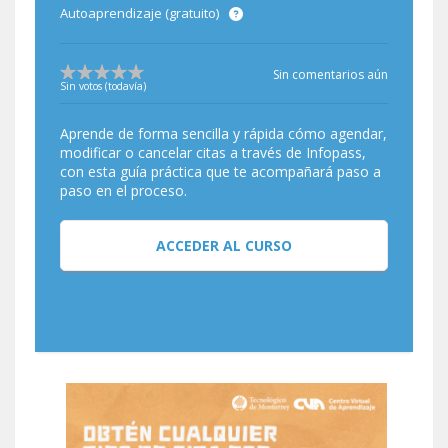
Autoaprendizaje (gratuito)
Sin comentarios aún
Sin votos (todavía)
Aprende de forma sencilla y rápida cómo agendar,
modificar o cancelar citas a través de Infopass,
con esta guía práctica que te acompañará paso a
paso en el proceso.
ACCEDER AL CURSO