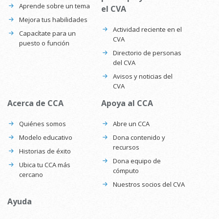
Aprende sobre un tema
el CVA
Mejora tus habilidades
Actividad reciente en el
Capacítate para un
CVA
puesto o función
Directorio de personas
del CVA
Avisos y noticias del
CVA
Acerca de CCA
Apoya al CCA
Quiénes somos
Abre un CCA
Modelo educativo
Dona contenido y
recursos
Historias de éxito
Dona equipo de
Ubica tu CCA más
cómputo
cercano
Nuestros socios del CVA
Ayuda