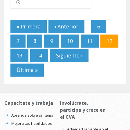
Páginas
« Primera
‹ Anterior
6
…
7
8
9
10
11
12
13
14
Siguiente ›
Última »
Capacítate y trabaja
Involúcrate,
participa y crece en
Aprende sobre un tema
el CVA
Mejora tus habilidades
Actividad reciente en el