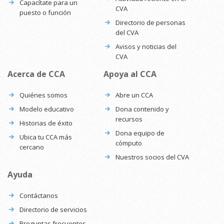
Capacítate para un
CVA
puesto o función
Directorio de personas
del CVA
Avisos y noticias del
CVA
Acerca de CCA
Apoya al CCA
Quiénes somos
Abre un CCA
Modelo educativo
Dona contenido y
recursos
Historias de éxito
Dona equipo de
Ubica tu CCA más
cómputo
cercano
Nuestros socios del CVA
Ayuda
Contáctanos
Directorio de servicios
Preguntas frecuentes