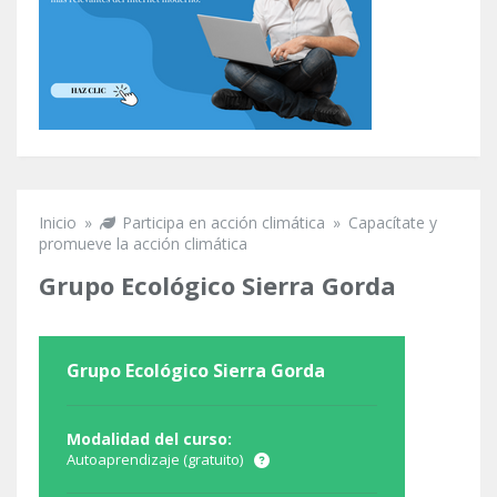
Inicio
»
Participa en acción climática
»
Capacítate y
Se encuentra usted aquí
promueve la acción climática
Grupo Ecológico Sierra Gorda
Grupo Ecológico Sierra Gorda
Modalidad del curso:
Autoaprendizaje (gratuito)