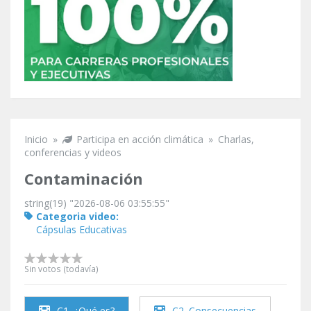
Inicio
»
Participa en acción climática
»
Charlas,
Se encuentra usted aquí
conferencias y videos
Contaminación
string(19) "2026-08-06 03:55:55"
Categoria video:
Cápsulas Educativas
Sin votos (todavía)
C1. ¿Qué es?
C2. Consecuencias