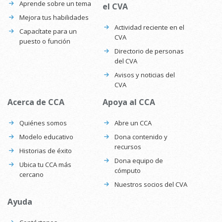
Aprende sobre un tema
el CVA
Mejora tus habilidades
Actividad reciente en el
Capacítate para un
CVA
puesto o función
Directorio de personas
del CVA
Avisos y noticias del
CVA
Acerca de CCA
Apoya al CCA
Quiénes somos
Abre un CCA
Modelo educativo
Dona contenido y
recursos
Historias de éxito
Dona equipo de
Ubica tu CCA más
cómputo
cercano
Nuestros socios del CVA
Ayuda