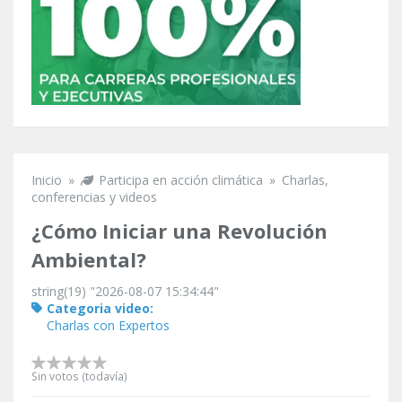
Inicio
»
Participa en acción climática
»
Charlas,
Se encuentra usted aquí
conferencias y videos
¿Cómo Iniciar una Revolución
Ambiental?
string(19) "2026-08-07 15:34:44"
Categoria video:
Charlas con Expertos
Sin votos (todavía)