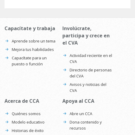
Capacítate y trabaja
Involúcrate,
participa y crece en
Aprende sobre un tema
el CVA
Mejora tus habilidades
Actividad reciente en el
Capacítate para un
CVA
puesto o función
Directorio de personas
del CVA
Avisos y noticias del
CVA
Acerca de CCA
Apoya al CCA
Quiénes somos
Abre un CCA
Modelo educativo
Dona contenido y
recursos
Historias de éxito