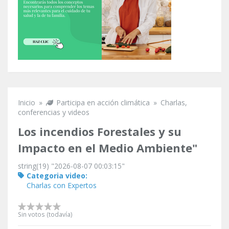
Inicio
»
Participa en acción climática
»
Charlas,
Se encuentra usted aquí
conferencias y videos
Los incendios Forestales y su
Impacto en el Medio Ambiente"
string(19) "2026-08-07 00:03:15"
Categoria video:
Charlas con Expertos
Sin votos (todavía)