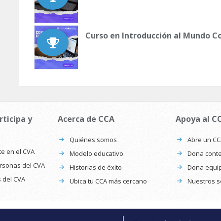
Curso en Introducción al Mundo C
rticipa y
Acerca de CCA
Apoya al C
Quiénes somos
Abre un C
te en el CVA
Modelo educativo
Dona conte
ersonas del CVA
Historias de éxito
Dona equi
s del CVA
Ubica tu CCA más cercano
Nuestros s