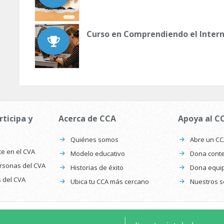
Curso en Comprendiendo el Intern
rticipa y
Acerca de CCA
Apoya al C
Quiénes somos
Abre un C
te en el CVA
Modelo educativo
Dona conte
ersonas del CVA
Historias de éxito
Dona equi
s del CVA
Ubica tu CCA más cercano
Nuestros s