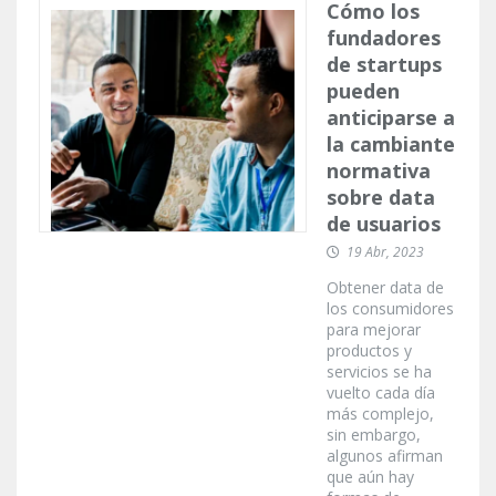
Cómo los
fundadores
de startups
pueden
anticiparse a
la cambiante
normativa
sobre data
de usuarios
19 Abr, 2023
Obtener data de
los consumidores
para mejorar
productos y
servicios se ha
vuelto cada día
más complejo,
sin embargo,
algunos afirman
que aún hay