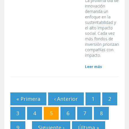
La próxima ola de
innovación
demanda un
enfoque en la
sustentabilidad y
el alto impacto
social. Cada vez
más fondos de
inversión priorizan
compañías con
impacto.
Leer más
Páginas
« Primera
‹ Anterior
1
2
3
4
5
6
7
8
9
Siguiente ›
Última »
…