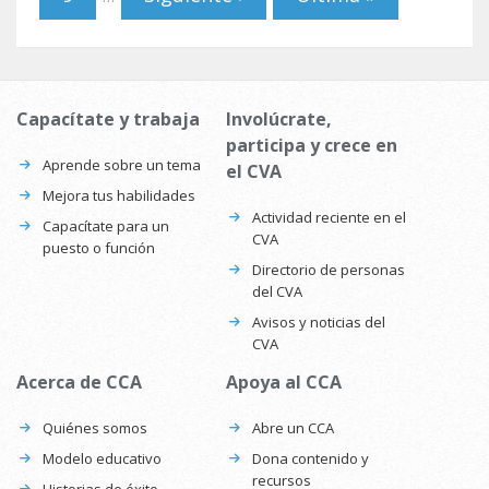
Capacítate y trabaja
Involúcrate,
participa y crece en
Aprende sobre un tema
el CVA
Mejora tus habilidades
Actividad reciente en el
Capacítate para un
CVA
puesto o función
Directorio de personas
del CVA
Avisos y noticias del
CVA
Acerca de CCA
Apoya al CCA
Quiénes somos
Abre un CCA
Modelo educativo
Dona contenido y
recursos