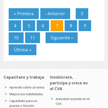
Páginas
« Primera
‹ Anterior
3
…
4
5
6
7
8
9
10
11
Siguiente ›
…
Última »
Capacítate y trabaja
Involúcrate,
participa y crece en
Aprende sobre un tema
el CVA
Mejora tus habilidades
Actividad reciente en el
Capacítate para un
CVA
puesto o función