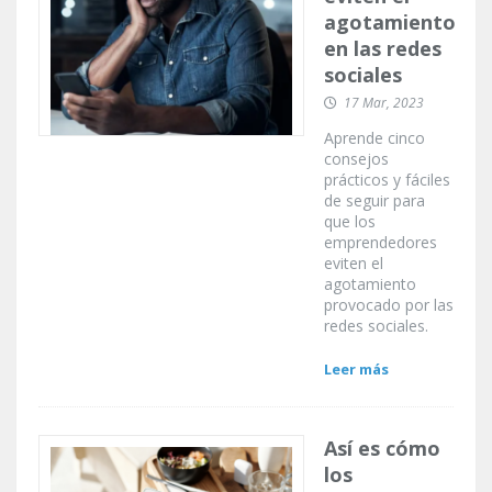
agotamiento
en las redes
sociales
17 Mar, 2023
Aprende cinco
consejos
prácticos y fáciles
de seguir para
que los
emprendedores
eviten el
agotamiento
provocado por las
redes sociales.
Leer más
Así es cómo
los