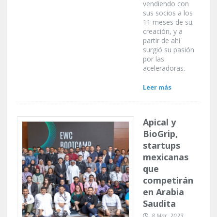
vendiendo con
sus socios a los
11 meses de su
creación, y a
partir de ahí
surgió su pasión
por las
aceleradoras.
Leer más
Apical y
BioGrip,
startups
mexicanas
que
competirán
en Arabia
Saudita
8 Mar, 2023