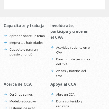
Capacítate y trabaja
Involúcrate,
participa y crece en
Aprende sobre un tema
el CVA
Mejora tus habilidades
Actividad reciente en el
Capacítate para un
CVA
puesto o función
Directorio de personas
del CVA
Avisos y noticias del
CVA
Acerca de CCA
Apoya al CCA
Quiénes somos
Abre un CCA
Modelo educativo
Dona contenido y
recursos
Historias de éxito