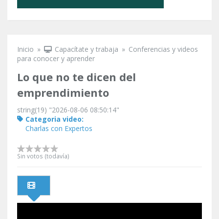
Inicio
»
Capacítate y trabaja
»
Conferencias y videos
Se encuentra usted aquí
para conocer y aprender
Lo que no te dicen del
emprendimiento
string(19) "2026-08-06 08:50:14"
Categoria video:
Charlas con Expertos
Sin votos (todavía)