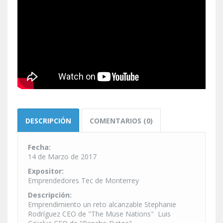
DESCRIPCIÓN
COMENTARIOS (0)
Fecha:
14 de Marzo de 2017
Expositor:
Emprendedores Tec de Monterrey
Descripción:
Emprendimiento un reto alcanzable Stephanie
Rodríguez CEO de "The Muse Nations" Luis