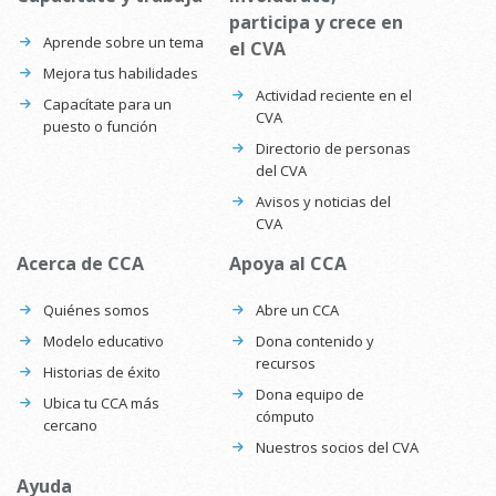
participa y crece en
Aprende sobre un tema
el CVA
Mejora tus habilidades
Actividad reciente en el
Capacítate para un
CVA
puesto o función
Directorio de personas
del CVA
Avisos y noticias del
CVA
Acerca de CCA
Apoya al CCA
Quiénes somos
Abre un CCA
Modelo educativo
Dona contenido y
recursos
Historias de éxito
Dona equipo de
Ubica tu CCA más
cómputo
cercano
Nuestros socios del CVA
Ayuda