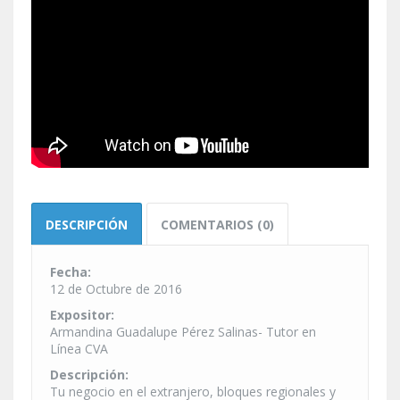
DESCRIPCIÓN
COMENTARIOS (0)
Fecha:
12 de Octubre de 2016
Expositor:
Armandina Guadalupe Pérez Salinas- Tutor en
Línea CVA
Descripción:
Tu negocio en el extranjero, bloques regionales y