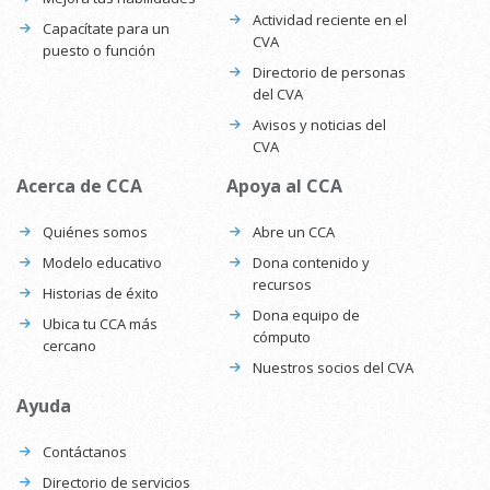
Actividad reciente en el
Capacítate para un
CVA
puesto o función
Directorio de personas
del CVA
Avisos y noticias del
CVA
Acerca de CCA
Apoya al CCA
Quiénes somos
Abre un CCA
Modelo educativo
Dona contenido y
recursos
Historias de éxito
Dona equipo de
Ubica tu CCA más
cómputo
cercano
Nuestros socios del CVA
Ayuda
Contáctanos
Directorio de servicios