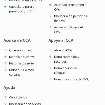
Mejora tus habilidades
Actividad reciente en el
Capacítate para un
CVA
puesto o función
Directorio de personas
del CVA
Avisos y noticias del
CVA
Acerca de CCA
Apoya al CCA
Quiénes somos
Abre un CCA
Modelo educativo
Dona contenido y
recursos
Historias de éxito
Dona equipo de
Ubica tu CCA más
cómputo
cercano
Nuestros socios del CVA
Ayuda
Contáctanos
Directorio de servicios