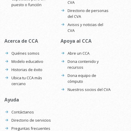
CVA
puesto o función
Directorio de personas
del CVA
Avisos y noticias del
CVA
Acerca de CCA
Apoya al CCA
Quiénes somos
Abre un CCA
Modelo educativo
Dona contenido y
recursos
Historias de éxito
Dona equipo de
Ubica tu CCA más
cómputo
cercano
Nuestros socios del CVA
Ayuda
Contáctanos
Directorio de servicios
Preguntas frecuentes