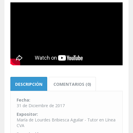
DESCRIPCIÓN
COMENTARIOS (0)
Fecha:
31 de Diciembre de 2017
Expositor:
María de Lourdes Bribiesca Aguilar - Tutor en Línea
CVA