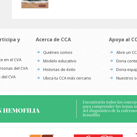
rticipa y
Acerca de CCA
Apoya al C
Quiénes somos
Abre un C
te en el CVA
Modelo educativo
Dona conte
ersonas del CVA
Historias de éxito
Dona equi
s del CVA
Ubica tu CCA más cercano
Nuestros s