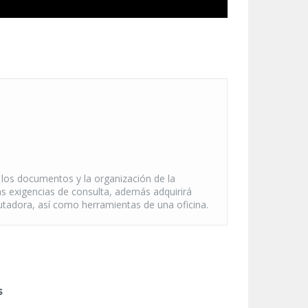
 los documentos y la organización de la
as exigencias de consulta, además adquirirá
utadora, así como herramientas de una oficina.
s