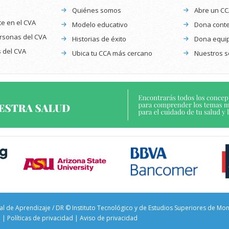
Quiénes somos
Abre un C
te en el CVA
Modelo educativo
Dona conte
ersonas del CVA
Historias de éxito
Dona equi
s del CVA
Ubica tu CCA más cercano
Nuestros s
al de Aprendizaje / DR © Instituto Tecnológico y de Estudios Superiores de Mo
l
|
Políticas de privacidad
|
Aviso de privacidad