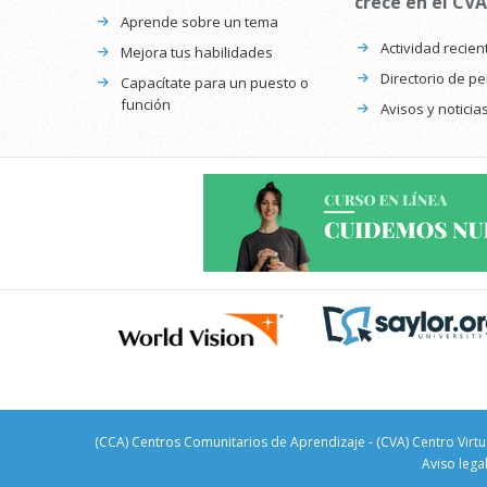
crece en el CVA
Aprende sobre un tema
Actividad recien
Mejora tus habilidades
Directorio de p
Capacítate para un puesto o
función
Avisos y noticia
(CCA) Centros Comunitarios de Aprendizaje - (CVA) Centro Virtu
Aviso lega