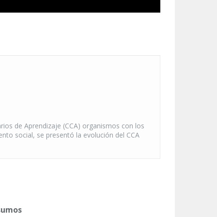
arios de Aprendizaje (CCA) organismos con los
to social, se presentó la evolución del CCA
nsumos