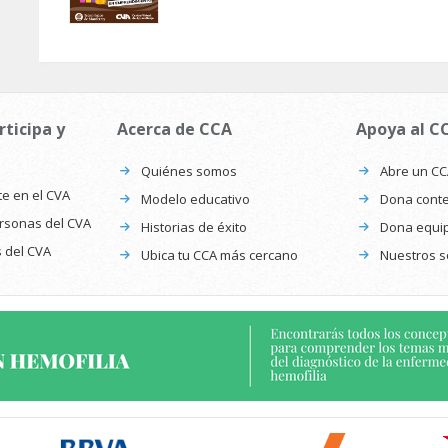
rticipa y
Acerca de CCA
Apoya al C
Quiénes somos
Abre un C
te en el CVA
Modelo educativo
Dona conte
ersonas del CVA
Historias de éxito
Dona equi
s del CVA
Ubica tu CCA más cercano
Nuestros s