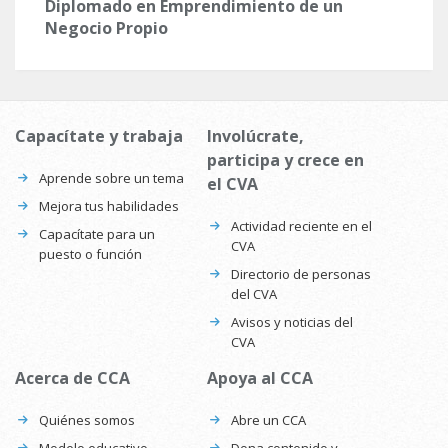
Diplomado en Emprendimiento de un
Negocio Propio
Capacítate y trabaja
Involúcrate,
participa y crece en
Aprende sobre un tema
el CVA
Mejora tus habilidades
Actividad reciente en el
Capacítate para un
CVA
puesto o función
Directorio de personas
del CVA
Avisos y noticias del
CVA
Acerca de CCA
Apoya al CCA
Quiénes somos
Abre un CCA
Modelo educativo
Dona contenido y