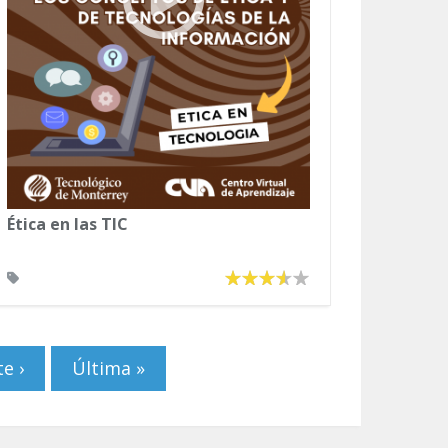
Ética en las TIC
e ›
Última »