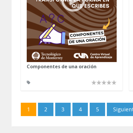
Componentes de una oración
Páginas
1
2
3
4
5
Siguient