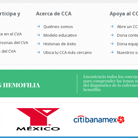
rticipa y
Acerca de CCA
Apoya al C
Quiénes somos
Abre un C
te en el CVA
Modelo educativo
Dona conte
ersonas del CVA
Historias de éxito
Dona equi
s del CVA
Ubica tu CCA más cercano
Nuestros s