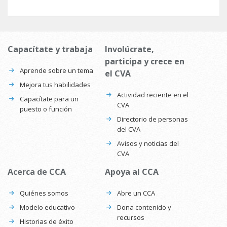
Capacítate y trabaja
Involúcrate,
participa y crece en
Aprende sobre un tema
el CVA
Mejora tus habilidades
Actividad reciente en el
Capacítate para un
CVA
puesto o función
Directorio de personas
del CVA
Avisos y noticias del
CVA
Acerca de CCA
Apoya al CCA
Quiénes somos
Abre un CCA
Modelo educativo
Dona contenido y
recursos
Historias de éxito