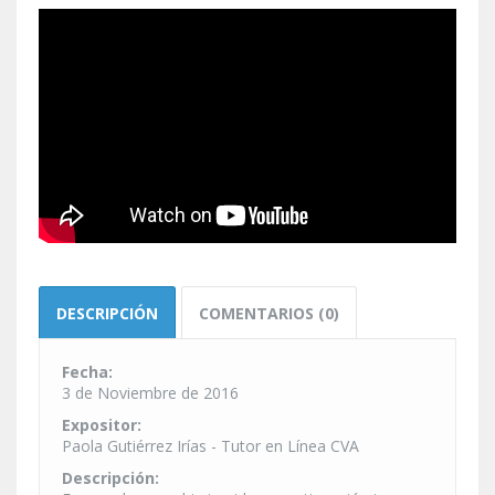
DESCRIPCIÓN
COMENTARIOS (0)
Fecha:
3 de Noviembre de 2016
Expositor:
Paola Gutiérrez Irías - Tutor en Línea CVA
Descripción: