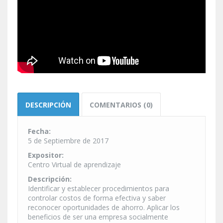
DESCRIPCIÓN
COMENTARIOS (0)
Fecha:
5 de Septiembre de 2017
Expositor:
Centro Virtual de aprendizaje
Descripción:
Identificar y establecer procedimientos para
controlar costos de forma efectiva y saber
reconocer oportunidades de ahorro. Aplicar los
beneficios de ser una empresa socialmente