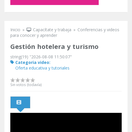
Inicio
»
Capacítate y trabaja
»
Conferencias y videos
Se encuentra usted aquí
para conocer y aprender
Gestión hotelera y turismo
string(19) "2026-08-08 11:50:07"
Categoria video:
Oferta educativa y tutoriales
Sin votos (todavía)