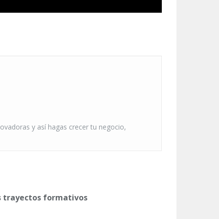
novadoras y así hagas crecer tu negocio,
s trayectos formativos