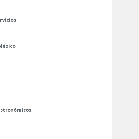
rvicios
México
astronómicos