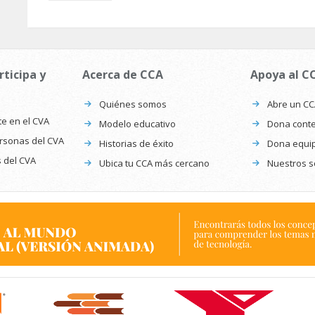
rticipa y
Acerca de CCA
Apoya al C
Quiénes somos
Abre un C
te en el CVA
Modelo educativo
Dona conte
ersonas del CVA
Historias de éxito
Dona equi
s del CVA
Ubica tu CCA más cercano
Nuestros s