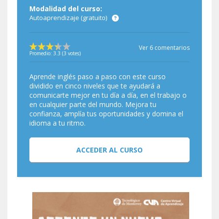
Modalidad del curso:
Autoaprendizaje (gratuito)
Ver 6 comentarios
Promedio:
3.3
(
3
votes)
Aprende inglés paso a paso con este curso
dividido en cinco niveles que te ayudará a
comunicarte mejor en tu día a día, en el trabajo o
en cualquier parte del mundo. Mejora tu
confianza, amplía tus oportunidades y domina el
idioma a tu ritmo.
ACCEDER AL CURSO