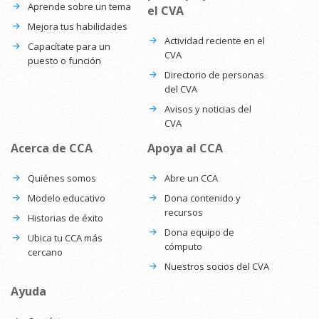
Aprende sobre un tema
el CVA
Mejora tus habilidades
Actividad reciente en el
Capacítate para un
CVA
puesto o función
Directorio de personas
del CVA
Avisos y noticias del
CVA
Acerca de CCA
Apoya al CCA
Quiénes somos
Abre un CCA
Modelo educativo
Dona contenido y
recursos
Historias de éxito
Dona equipo de
Ubica tu CCA más
cómputo
cercano
Nuestros socios del CVA
Ayuda