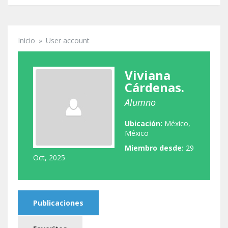
Inicio
»
User account
Se encuentra usted aquí
Viviana
Cárdenas.
Alumno
Ubicación:
México,
México
Miembro desde:
29
Oct, 2025
Publicaciones