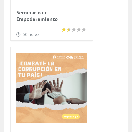
Seminario en
Empoderamiento
Comunitario Sustentable e
Inclusión Social
50 horas