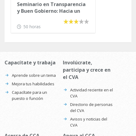
Seminario en Transparencia
y Buen Gobierno: Hacia un
Gobierno Abierto y
Participativo
50 horas
Capacítate y trabaja
Involúcrate,
participa y crece en
Aprende sobre un tema
el CVA
Mejora tus habilidades
Actividad reciente en el
Capacítate para un
CVA
puesto o función
Directorio de personas
del CVA
Avisos y noticias del
CVA
Acerca de CCA
Apoya al CCA