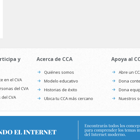
rticipa y
Acerca de CCA
Apoya al C
Quiénes somos
Abre un C
te en el CVA
Modelo educativo
Dona conte
ersonas del CVA
Historias de éxito
Dona equi
s del CVA
Ubica tu CCA más cercano
Nuestros s