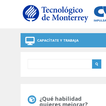
Skip to navigation
Skip to main content
CAPACÍTATE Y TRABAJA
¿Qué habilidad
quieres mejorar?