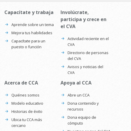
Capacítate y trabaja
Involúcrate,
participa y crece en
Aprende sobre un tema
el CVA
Mejora tus habilidades
Actividad reciente en el
Capacítate para un
CVA
puesto o función
Directorio de personas
del CVA
Avisos y noticias del
CVA
Acerca de CCA
Apoya al CCA
Quiénes somos
Abre un CCA
Modelo educativo
Dona contenido y
recursos
Historias de éxito
Dona equipo de
Ubica tu CCA más
cómputo
cercano