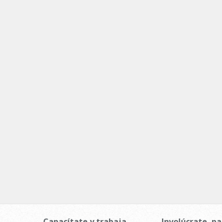
Capacítate y trabaja
Involúcrate, pa