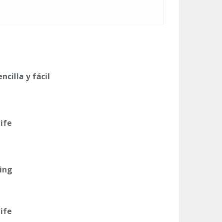
cilla y fácil
Life
ting
Life