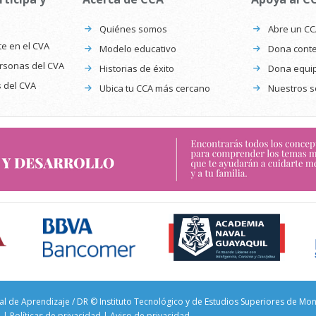
Quiénes somos
Abre un C
te en el CVA
Modelo educativo
Dona conte
ersonas del CVA
Historias de éxito
Dona equi
s del CVA
Ubica tu CCA más cercano
Nuestros s
al de Aprendizaje / DR © Instituto Tecnológico y de Estudios Superiores de Mo
l
|
Políticas de privacidad
|
Aviso de privacidad