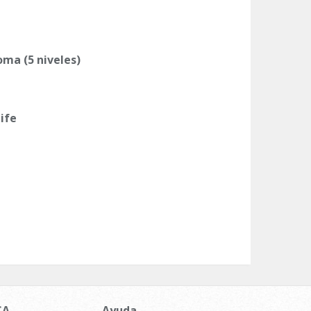
ma (5 niveles)
Life
CA
Ayuda